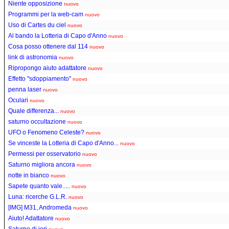
Niente opposizione
nuovo
Programmi per la web-cam
nuovo
Uso di Cartes du ciel
nuovo
Al bando la Lotteria di Capo d'Anno
nuovo
Cosa posso ottenere dal 114
nuovo
link di astronomia
nuovo
Ripropongo aiuto adattatore
nuovo
Effetto "sdoppiamento"
nuovo
penna laser
nuovo
Oculari
nuovo
Quale differenza...
nuovo
saturno occultazione
nuovo
UFO o Fenomeno Celeste?
nuovo
Se vinceste la Lotteria di Capo d'Anno...
nuovo
Permessi per osservatorio
nuovo
Saturno migliora ancora
nuovo
notte in bianco
nuovo
Sapete quanto vale.....
nuovo
Luna: ricerche G.L.R.
nuovo
[IMG] M31, Andromeda
nuovo
Aiuto! Adattatore
nuovo
Saturno di ieri