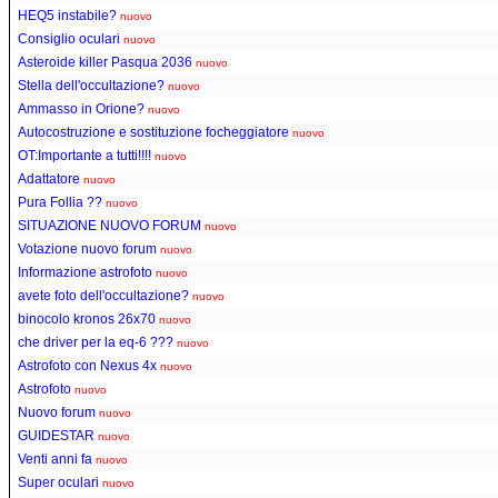
HEQ5 instabile?
nuovo
Consiglio oculari
nuovo
Asteroide killer Pasqua 2036
nuovo
Stella dell'occultazione?
nuovo
Ammasso in Orione?
nuovo
Autocostruzione e sostituzione focheggiatore
nuovo
OT:Importante a tutti!!!!
nuovo
Adattatore
nuovo
Pura Follia ??
nuovo
SITUAZIONE NUOVO FORUM
nuovo
Votazione nuovo forum
nuovo
Informazione astrofoto
nuovo
avete foto dell'occultazione?
nuovo
binocolo kronos 26x70
nuovo
che driver per la eq-6 ???
nuovo
Astrofoto con Nexus 4x
nuovo
Astrofoto
nuovo
Nuovo forum
nuovo
GUIDESTAR
nuovo
Venti anni fa
nuovo
Super oculari
nuovo