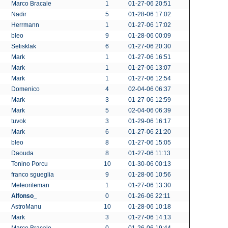
Marco Bracale
1
01-27-06 20:51
Nadir
5
01-28-06 17:02
Herrmann
1
01-27-06 17:02
bleo
9
01-28-06 00:09
Setisklak
6
01-27-06 20:30
Mark
1
01-27-06 16:51
Mark
1
01-27-06 13:07
Mark
1
01-27-06 12:54
Domenico
4
02-04-06 06:37
Mark
3
01-27-06 12:59
Mark
5
02-04-06 06:39
tuvok
3
01-29-06 16:17
Mark
6
01-27-06 21:20
bleo
8
01-27-06 15:05
Daouda
8
01-27-06 11:13
Tonino Porcu
10
01-30-06 00:13
franco sgueglia
9
01-28-06 10:56
Meteoriteman
1
01-27-06 13:30
Alfonso_
0
01-26-06 22:11
AstroManu
10
01-28-06 10:18
Mark
3
01-27-06 14:13