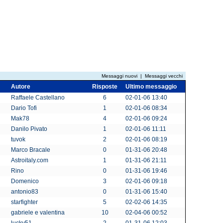
Messaggi nuovi
|
Messaggi vecchi
Autore
Risposte
Ultimo messaggio
Raffaele Castellano
6
02-01-06 13:40
Dario Tofi
1
02-01-06 08:34
Mak78
4
02-01-06 09:24
Danilo Pivato
1
02-01-06 11:11
tuvok
2
02-01-06 08:19
Marco Bracale
0
01-31-06 20:48
Astroitaly.com
1
01-31-06 21:11
Rino
0
01-31-06 19:46
Domenico
3
02-01-06 09:18
antonio83
0
01-31-06 15:40
starfighter
5
02-02-06 14:35
gabriele e valentina
10
02-04-06 00:52