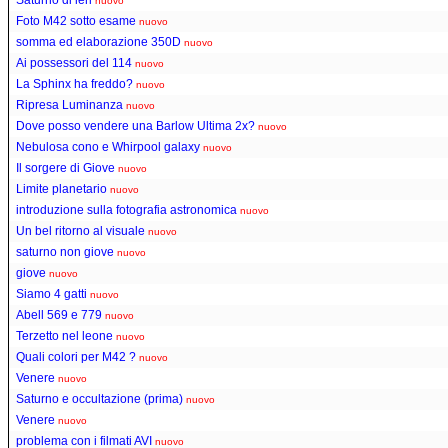
nuovo
Foto M42 sotto esame
nuovo
somma ed elaborazione 350D
nuovo
Ai possessori del 114
nuovo
La Sphinx ha freddo?
nuovo
Ripresa Luminanza
nuovo
Dove posso vendere una Barlow Ultima 2x?
nuovo
Nebulosa cono e Whirpool galaxy
nuovo
Il sorgere di Giove
nuovo
Limite planetario
nuovo
introduzione sulla fotografia astronomica
nuovo
Un bel ritorno al visuale
nuovo
saturno non giove
nuovo
giove
nuovo
Siamo 4 gatti
nuovo
Abell 569 e 779
nuovo
Terzetto nel leone
nuovo
Quali colori per M42 ?
nuovo
Venere
nuovo
Saturno e occultazione (prima)
nuovo
Venere
nuovo
problema con i filmati AVI
nuovo