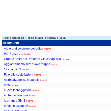
Nuovo messaggio
|
Torna all'inizio
|
Ricerca
|
Entra
Argomento
Aiuto grafico errore periodico
nuovo
Per Renzo......
nuovo
Gruppo Amici del Profondo Cielo: Agg. sito
nuovo
Aggiornamento sito: nuove mappe
nuovo
*.fts con PS?
nuovo
Foto alle costellazioni
nuovo
Astroitaly.com su Neapolis
nuovo
m35
nuovo
nuovo focheggiatore
nuovo
archeoastronomia
nuovo
losmandy GM-8
nuovo
primo telescopio!!!
nuovo
AIUTO URGENTE