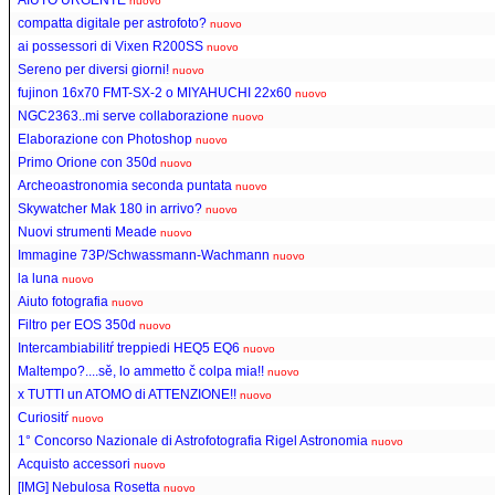
nuovo
compatta digitale per astrofoto?
nuovo
ai possessori di Vixen R200SS
nuovo
Sereno per diversi giorni!
nuovo
fujinon 16x70 FMT-SX-2 o MIYAHUCHI 22x60
nuovo
NGC2363..mi serve collaborazione
nuovo
Elaborazione con Photoshop
nuovo
Primo Orione con 350d
nuovo
Archeoastronomia seconda puntata
nuovo
Skywatcher Mak 180 in arrivo?
nuovo
Nuovi strumenti Meade
nuovo
Immagine 73P/Schwassmann-Wachmann
nuovo
la luna
nuovo
Aiuto fotografia
nuovo
Filtro per EOS 350d
nuovo
Intercambiabilitŕ treppiedi HEQ5 EQ6
nuovo
Maltempo?....sě, lo ammetto č colpa mia!!
nuovo
x TUTTI un ATOMO di ATTENZIONE!!
nuovo
Curiositŕ
nuovo
1° Concorso Nazionale di Astrofotografia Rigel Astronomia
nuovo
Acquisto accessori
nuovo
[IMG] Nebulosa Rosetta
nuovo