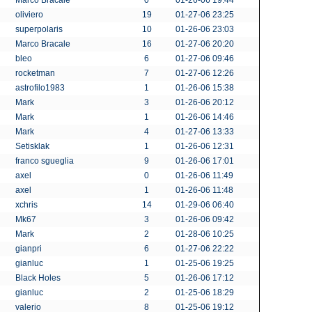
Marco Bracale
0
01-26-06 19:44
oliviero
19
01-27-06 23:25
superpolaris
10
01-26-06 23:03
Marco Bracale
16
01-27-06 20:20
bleo
6
01-27-06 09:46
rocketman
7
01-27-06 12:26
astrofilo1983
1
01-26-06 15:38
Mark
3
01-26-06 20:12
Mark
1
01-26-06 14:46
Mark
4
01-27-06 13:33
Setisklak
1
01-26-06 12:31
franco sgueglia
9
01-26-06 17:01
axel
0
01-26-06 11:49
axel
1
01-26-06 11:48
xchris
14
01-29-06 06:40
Mk67
3
01-26-06 09:42
Mark
2
01-28-06 10:25
gianpri
6
01-27-06 22:22
gianluc
1
01-25-06 19:25
Black Holes
5
01-26-06 17:12
gianluc
2
01-25-06 18:29
valerio
8
01-25-06 19:12