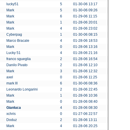
lucky51
5
01-30-06 13:17
Mark
5
01-30-06 09:26
Mark
6
01-29-06 11:15
Mark
1
01-28-06 20:01
Mark
4
01-28-06 23:02
Cyberpag
1
01-30-06 08:15
Marco Bracale
4
01-28-06 18:53
Mark
0
01-28-06 13:16
Lucky 51
4
01-28-06 21:16
franco sgueglia
2
01-28-06 16:54
Danilo Pivato
2
01-28-06 12:10
Mark
3
01-28-06 12:32
axel
0
01-28-06 11:25
mark lll
6
01-30-06 08:36
Leonardo Longarini
2
01-28-06 22:45
Mark
1
01-28-06 10:36
Mark
0
01-28-06 08:40
Gianluca
4
01-28-06 08:30
xchris
0
01-27-06 22:57
Doduz
2
01-28-06 13:11
Mark
4
01-28-06 20:25