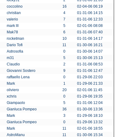
lucky51
2
01-31-06 12:03
coccolino
16
02-04-06 06:19
christian
4
01-31-06 14:15
valerio
7
01-31-06 12:33
mark lll
5
02-01-06 08:08
Mak78
6
01-31-06 07:40
rocketman
10
01-31-06 14:17
Dario Tofi
11
01-30-06 16:21
Astrosofia
0
01-30-06 14:07
m31
5
01-30-06 15:13
Claudio
2
01-31-06 08:53
Giovanni Sostero
9
01-31-06 12:47
raffaello Lena
0
01-29-06 22:03
Mark
1
01-29-06 21:33
oliviero
20
02-01-06 11:45
xchris
0
01-29-06 19:35
Giampaolo
5
01-31-06 12:04
Gianluca Pompeo
36
01-30-06 13:36
Mark
3
01-29-06 18:10
Gianluca Pompeo
0
01-29-06 13:32
Mark
11
02-01-06 18:55
AstroManu
11
01-30-06 15:34